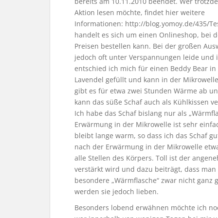
bereits am 10.11.2010 beendet. Wer trotzd
Aktion lesen möchte, findet hier weitere
Informationen: http://blog.yomoy.de/435/T
handelt es sich um einen Onlineshop, bei
Preisen bestellen kann. Bei der großen Auswa
jedoch oft unter Verspannungen leide und i
entschied ich mich für einen Beddy Bear in
Lavendel gefüllt und kann in der Mikrowel
gibt es für etwa zwei Stunden Wärme ab u
kann das süße Schaf auch als Kühlkissen v
Ich habe das Schaf bislang nur als „Wärmfla
Erwärmung in der Mikrowelle ist sehr einf
bleibt lange warm, so dass ich das Schaf g
nach der Erwärmung in der Mikrowelle etwas
alle Stellen des Körpers. Toll ist der ang
verstärkt wird und dazu beiträgt, dass man 
besondere „Wärmflasche“ zwar nicht ganz 
werden sie jedoch lieben.
Besonders lobend erwähnen möchte ich noc