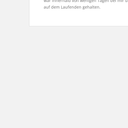
war innerhalb von wenigen Tagen bei mir un
auf dem Laufenden gehalten.