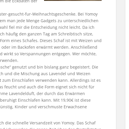
em die Eckdaten der
ester-gesucht-fur-Weihnachtsgeschenke. Bei Yomoy
 dem man jede Menge Gadgets zu unterschiedlichen
hl fiel mir die Entscheidung nicht leicht. Da ich
ch häufig den ganzen Tag am Schreibtisch sitze,
 Form eines Schafes. Dieses Schaf ist mit Weizen und
le oder im Backofen erwärmt werden. Anschließend
nd wirkt so Verspannungen entgegen. Wer möchte,
erwenden.
sche“ genutzt und bin bislang ganz begeistert. Die
ach und die Mischung aus Lavendel und Weizen
ut zum Einschlafen verwenden kann. Allerdings ist es
 feucht und auch die Form eignet sich nicht für
enehme Lavendelduft, der durch das Erwärmen
beruhigt Einschlafen kann. Mit 19,90€ ist diese
günstig, Kinder und verschmuste Erwachsene
h die schnelle Versandzeit von Yomoy. Das Schaf