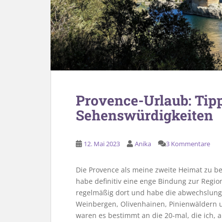
Provence-Urlaub: Tipp
Sehenswürdigkeiten
12. Mai 2023
Anika
3 Kommentare
Die Provence als meine zweite Heimat zu be
habe definitiv eine enge Bindung zur Region
regelmäßig dort und habe die abwechslung
Weinbergen, Olivenhainen, Pinienwäldern u
waren es bestimmt an die 20-mal, die ich, a