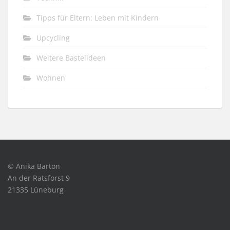
Tipps für Eltern: Leben mit Kindern
Upcycling
Weitere Bastelideen
Wohnen
© Anika Barton
An der Ratsforst 9
21335 Lüneburg