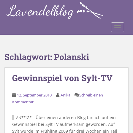
S
k
i
p
TOGGLE
t
o
m
a
Schlagwort:
Polanski
i
n
c
Gewinnspiel von Sylt-TV
o
n
t
12. September 2010
Anika
Schreib einen
e
Kommentar
n
t
Über einen anderen Blog bin ich auf ein
ANZEIGE
Gewinnspiel bei Sylt TV aufmerksam geworden. Auf
Sylt wurde im Frühling 2009 für drei Wochen ein Teil