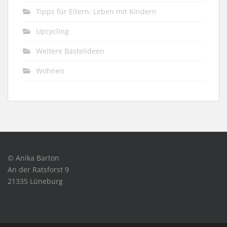
Tipps für Eltern: Leben mit Kindern
Upcycling
Weitere Bastelideen
Wohnen
© Anika Barton
An der Ratsforst 9
21335 Lüneburg