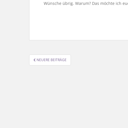
Wünsche übrig. Warum? Das möchte ich euc
SEITENNUMMERIERUNG
NEUERE BEITRÄGE
DER
BEITRÄGE