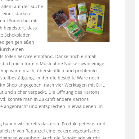
 allem auf der Suche
r einer starken
sen können bei mir
 begeistert, dass
ige Schokoladen
 Folgen genießen
durch einen
 als tollen Service empfand. Danke noch einmal!
 ich mich für ein Müsli ohne Nüsse sowie einige
Shop war einfach, übersichtlich und problemlos.
stellbestätigung, in der die bestellte Ware noch
e im Shop angegeben, nach vier Werktagen mit DHL
ut und sicher verpackt. Die Öffnung des Kartons
 Evtl. könnte man in Zukunft andere Kartons
ise angebracht und entsprechen in etwa denen im
g haben wir bereits das erste Produkt getestet und
afleisch von Rapunzel eine leckere vegetarische
olognese gezaubert. Auch die Schokolade wurde