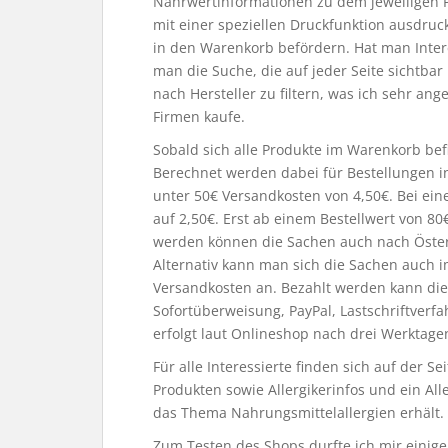
Nährwertinformationen zu dem jeweiligen 
mit einer speziellen Druckfunktion ausdruc
in den Warenkorb befördern. Hat man Inte
man die Suche, die auf jeder Seite sichtbar 
nach Hersteller zu filtern, was ich sehr a
Firmen kaufe.
Sobald sich alle Produkte im Warenkorb bef
Berechnet werden dabei für Bestellungen i
unter 50€ Versandkosten von 4,50€. Bei ein
auf 2,50€. Erst ab einem Bestellwert von 80€
werden können die Sachen auch nach Öster
Alternativ kann man sich die Sachen auch i
Versandkosten an. Bezahlt werden kann die 
Sofortüberweisung, PayPal, Lastschriftverf
erfolgt laut Onlineshop nach drei Werktage
Für alle Interessierte finden sich auf der
Produkten sowie Allergikerinfos und ein Al
das Thema Nahrungsmittelallergien erhält.
Zum Testen des Shops durfte ich mir einige