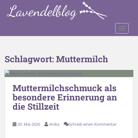
S
k
i
p
TOGGLE
t
o
m
a
Schlagwort:
Muttermilch
i
n
c
o
Muttermilchschmuck als
n
besondere Erinnerung an
t
e
die Stillzeit
n
t
30. Mai 2026
Anika
Schreib einen Kommentar