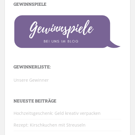
GEWINNSPIELE
GEWINNERLISTE:
Unsere Gewinner
NEUESTE BEITRÄGE
Hochzeitsgeschenk: Geld kreativ verpacken
Rezept: Kirschkuchen mit Streuseln