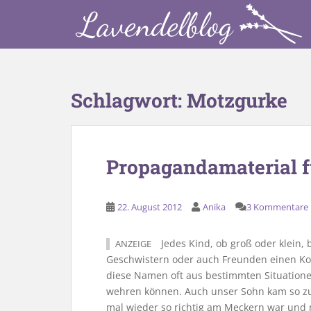
S
k
i
p
t
o
Schlagwort:
Motzgurke
m
a
i
n
Propagandamaterial 
c
o
n
22. August 2012
Anika
3 Kommentare
t
e
Jedes Kind, ob groß oder klein,
ANZEIGE
n
Geschwistern oder auch Freunden einen Ko
t
diese Namen oft aus bestimmten Situatione
wehren können. Auch unser Sohn kam so zu
mal wieder so richtig am Meckern war und m