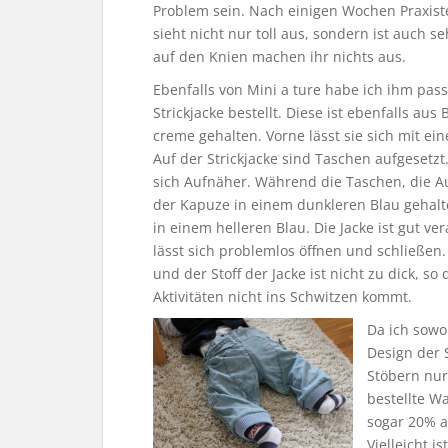
Problem sein. Nach einigen Wochen Praxistes
sieht nicht nur toll aus, sondern ist auch
auf den Knien machen ihr nichts aus.
Ebenfalls von Mini a ture habe ich ihm pas
Strickjacke bestellt. Diese ist ebenfalls au
creme gehalten. Vorne lässt sie sich mit ei
Auf der Strickjacke sind Taschen aufgesetz
sich Aufnäher. Während die Taschen, die A
der Kapuze in einem dunkleren Blau gehalten
in einem helleren Blau. Die Jacke ist gut ve
lässt sich problemlos öffnen und schließen. 
und der Stoff der Jacke ist nicht zu dick, so
Aktivitäten nicht ins Schwitzen kommt.
Da ich sow
Design der S
Stöbern nur
bestellte Wa
sogar 20% au
Vielleicht i