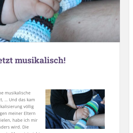
etzt musikalisch!
ne musikalische
nzt, … Und das kam
alisierung völlig
ngen meiner Eltern
ielen, habe ich mir
ders wird. Die