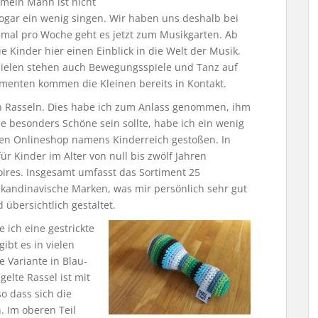
 mein Mann ist nicht
sogar ein wenig singen. Wir haben uns deshalb bei
mal pro Woche geht es jetzt zum Musikgarten. Ab
 Kinder hier einen Einblick in die Welt der Musik.
ielen stehen auch Bewegungsspiele und Tanz auf
menten kommen die Kleinen bereits in Kontakt.
en Rasseln. Dies habe ich zum Anlass genommen, ihm
ne besonders Schöne sein sollte, habe ich ein wenig
inen Onlineshop namens Kinderreich gestoßen. In
 Kinder im Alter von null bis zwölf Jahren
oires. Insgesamt umfasst das Sortiment 25
skandinavische Marken, was mir persönlich sehr gut
 übersichtlich gestaltet.
 ich eine gestrickte
ibt es in vielen
 Variante in Blau-
elte Rassel ist mit
so dass sich die
. Im oberen Teil