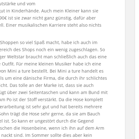
autstärke und vom
gut in Kinderhände. Auch mein Kleiner kann sie
90€ ist sie zwar nicht ganz günstig, dafür aber
ll. Einer musikalischen Karriere steht also nichts
Shoppen so viel Spaß macht, habe ich auch im
reich des Shops noch ein wenig zugeschlagen. So
iger Weltstar braucht man schließlich auch das eine
 Outfit. Für meine kleinen Musiker habe ich eine
on Mini a ture bestellt. Bei Mini a ture handelt es
lls um eine dänische Firma, die durch ihr schlichtes
cht. Das tolle an der Marke ist, dass sie auch
rfügt über zwei Seitentaschen und kann am Bund mit
m Po ist der Stoff verstärkt. Da die Hose komplett
 Verarbeitung ist sehr gut und hat bereits mehrere
hn trägt die Hose sehr gerne, da sie am Bauch
el ist. So kann er ungestört durch die Gegend
utschen die Hosenbeine, wenn ich ihn auf dem Arm
 nackt sind. Im Sommer sollte dies aber kein