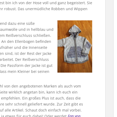
t bin ich von der Hose voll und ganz begeistert. Sie
 sehr robust. Das unermüdliche Robben und Wippen
send dazu eine süße
s Baumwolle und in hellblau und
nem Reißverschluss schließen.
t. An den Ellenbogen befinden
ufnäher und die Innenseite
 sind, ist der Rest der Jacke
rarbeitet. Der Reißverschluss
Die Passform der Jacke ist gut
 dass mein Kleiner bei seinen
ohl von den angebotenen Marken als auch vom
eite wirklich angetan bin, kann ich euch ein
 empfehlen. Ein großes Plus ist auch, dass die
re sehr schnell geliefert wurde. Zur Zeit gibt es
f alle Artikel. Schaut doch einfach mal vorbei.
st ja etwas für euch dabei! Oder werdet
Fan von