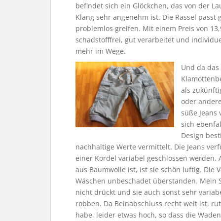
befindet sich ein Glöckchen, das von der L
Klang sehr angenehm ist. Die Rassel passt 
problemlos greifen. Mit einem Preis von 13,
schadstofffrei, gut verarbeitet und individue
mehr im Wege.
Und da das 
Klamottenbe
als zukünft
oder andere
süße Jeans v
sich ebenfa
Design besti
nachhaltige Werte vermittelt. Die Jeans ve
einer Kordel variabel geschlossen werden. A
aus Baumwolle ist, ist sie schön luftig. Die
Wäschen unbeschadet überstanden. Mein So
nicht drückt und sie auch sonst sehr variab
robben. Da Beinabschluss recht weit ist, r
habe, leider etwas hoch, so dass die Waden