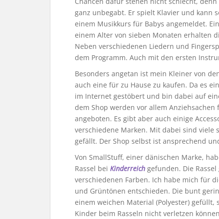
Chancen dafür stehen nicht schlecht, denn
ganz unbegabt. Er spielt Klavier und kann 
einem Musikkurs für Babys angemeldet. Ein
einem Alter von sieben Monaten erhalten die
Neben verschiedenen Liedern und Fingersp
dem Programm. Auch mit den ersten Instru
Besonders angetan ist mein Kleiner von d
auch eine für zu Hause zu kaufen. Da es ei
im Internet gestöbert und bin dabei auf e
dem Shop werden vor allem Anziehsachen für
angeboten. Es gibt aber auch einige Access
verschiedene Marken. Mit dabei sind viele 
gefällt. Der Shop selbst ist ansprechend und
Von SmallStuff, einer dänischen Marke, habe
Rassel bei
Kinderreich
gefunden. Die Rassel g
verschiedenen Farben. Ich habe mich für die
und Grüntönen entschieden. Die bunt gering
einem weichen Material (Polyester) gefüllt, 
Kinder beim Rasseln nicht verletzen können