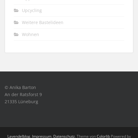
Upcycling
Weitere Bastelideen
Wohnen
© Anika Barton
An der Ratsforst 9
21335 Lüneburg
Lavendelblog
.
Impressum
.
Datenschutz
. Theme von
Colorlib
Powered by