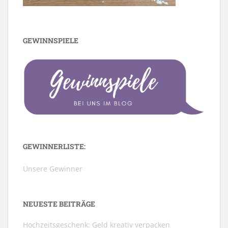
GEWINNSPIELE
GEWINNERLISTE:
Unsere Gewinner
NEUESTE BEITRÄGE
Hochzeitsgeschenk: Geld kreativ verpacken