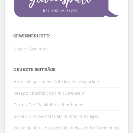
GEWINNERLISTE:
Unsere Gewinner
NEUESTE BEITRÄGE
Hochzeitsgeschenk: Geld kreativ verpacken
Rezept: Kirschkuchen mit Streuseln
Garten-DIY: Rankhilfe selber bauen
Garten-DIY: Weinfass als Miniteich anlegen
Wieso Mallorca das perfekte Reiseziel für Familien ist