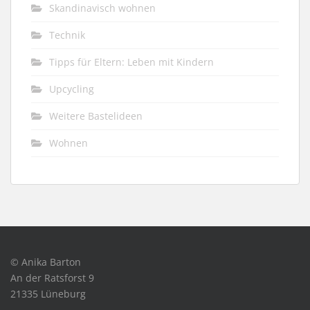
Skandinavisch wohnen
Technik
Tipps für Eltern: Leben mit Kindern
Upcycling
Weitere Bastelideen
Wohnen
© Anika Barton
An der Ratsforst 9
21335 Lüneburg