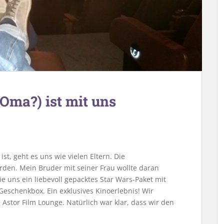
Oma?) ist mit uns
st, geht es uns wie vielen Eltern. Die
den. Mein Bruder mit seiner Frau wollte daran
 uns ein liebevoll gepacktes Star Wars-Paket mit
eschenkbox. Ein exklusives Kinoerlebnis! Wir
stor Film Lounge. Natürlich war klar, dass wir den