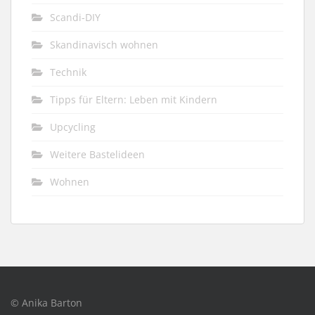
Scandi-DIY
Skandinavisch wohnen
Technik
Tipps für Eltern: Leben mit Kindern
Upcycling
Weitere Bastelideen
Wohnen
© Anika Barton