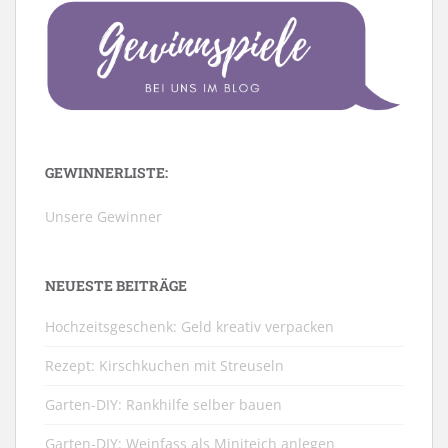
GEWINNERLISTE:
Unsere Gewinner
NEUESTE BEITRÄGE
Hochzeitsgeschenk: Geld kreativ verpacken
Rezept: Kirschkuchen mit Streuseln
Garten-DIY: Rankhilfe selber bauen
Garten-DIY: Weinfass als Miniteich anlegen