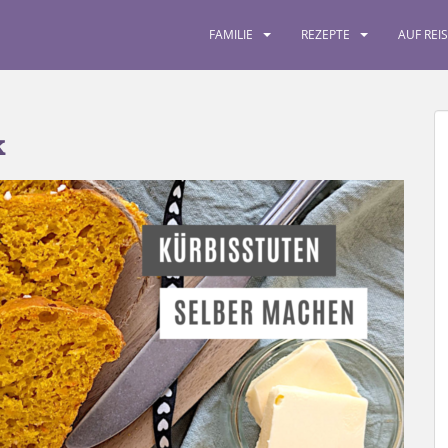
FAMILIE
REZEPTE
AUF REI
k