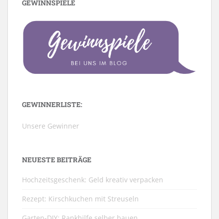
GEWINNSPIELE
GEWINNERLISTE:
Unsere Gewinner
NEUESTE BEITRÄGE
Hochzeitsgeschenk: Geld kreativ verpacken
Rezept: Kirschkuchen mit Streuseln
Garten-DIY: Rankhilfe selber bauen