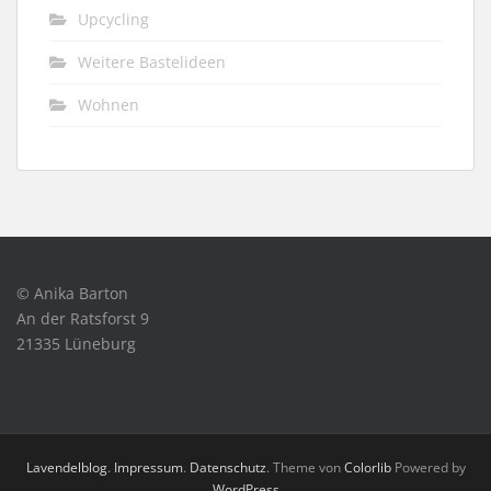
Upcycling
Weitere Bastelideen
Wohnen
© Anika Barton
An der Ratsforst 9
21335 Lüneburg
Lavendelblog
.
Impressum
.
Datenschutz
. Theme von
Colorlib
Powered by
WordPress