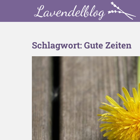
S
k
i
p
t
o
Schlagwort:
Gute Zeiten
m
a
i
n
c
o
n
t
e
n
t