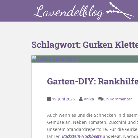
S
k
i
p
t
o
Schlagwort:
Gurken Klette
m
a
i
n
c
Garten-DIY: Rankhilfe
o
n
t
19. Juni 2026
Anika
Ein Kommentar
e
n
Auch wenn es uns die Schnecken in diesem
t
Gemüse an. Neben Tomaten, Zucchini und 
unserem Standardrepertoire. Für die Gurke
Jahren
Backstein-Hochbeete
angelegt. Nachde