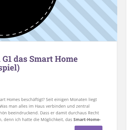
a G1 das Smart Home
spiel)
rt Homes beschäftigt? Seit einigen Monaten liegt
Was man alles im Haus verbinden und zentral
chön beeindruckend. Dass er damit durchaus Recht
, denn ich hatte die Möglichkeit, das
Smart-Home-