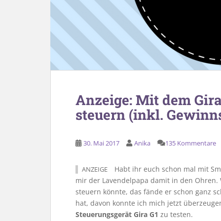
Anzeige: Mit dem Gir
steuern (inkl. Gewinn
30. Mai 2017
Anika
135 Kommentare
Habt ihr euch schon mal mit Sma
ANZEIGE
mir der Lavendelpapa damit in den Ohren. 
steuern könnte, das fände er schon ganz s
hat, davon konnte ich mich jetzt überzeugen
Steuerungsgerät Gira G1
zu testen.