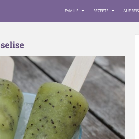
FAMILIE
REZEPTE
AUF REI
selise