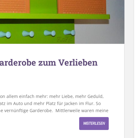
garderobe zum Verlieben
on allem einfach mehr: mehr Liebe, mehr Geduld,
z im Auto und mehr Platz für Jacken im Flur. So
ine vernünftige Garderobe. Mittlerweile waren meine
WEITERLESEN