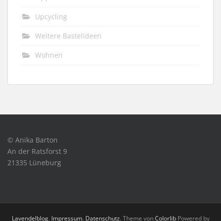
Upcycling
Weitere Bastelideen
Wohnen
© Anika Barton
An der Ratsforst 9
21335 Lüneburg
Lavendelblog
.
Impressum
.
Datenschutz
. Theme von
Colorlib
Powered by