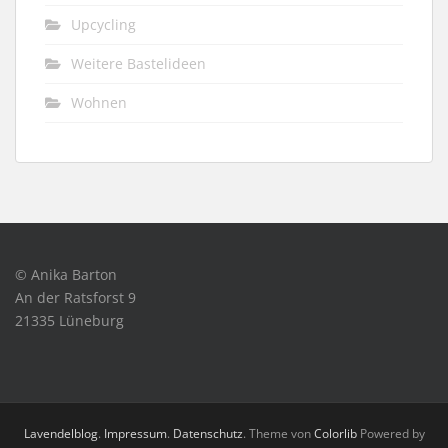
Upcycling
Weitere Bastelideen
Wohnen
© Anika Barton
An der Ratsforst 9
21335 Lüneburg
Lavendelblog
.
Impressum
.
Datenschutz
. Theme von
Colorlib
Powered by