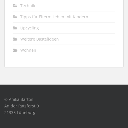
Technik
Tipps für Eltern: Leben mit Kindern
Upcycling
Weitere Bastelideen
Wohnen
© Anika Barton
An der Ratsforst 9
21335 Lüneburg