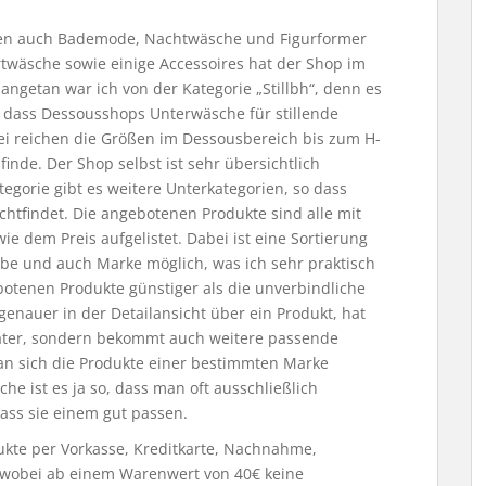
n auch Bademode, Nachtwäsche und Figurformer
twäsche sowie einige Accessoires hat der Shop im
angetan war ich von der Kategorie „Stillbh“, denn es
, dass Dessousshops Unterwäsche für stillende
ei reichen die Größen im Dessousbereich bis zum H-
finde. Der Shop selbst ist sehr übersichtlich
tegorie gibt es weitere Unterkategorien, so dass
chtfindet. Die angebotenen Produkte sind alle mit
ie dem Preis aufgelistet. Dabei ist eine Sortierung
rbe und auch Marke möglich, was ich sehr praktisch
ebotenen Produkte günstiger als die unverbindliche
genauer in der Detailansicht über ein Produkt, hat
rater, sondern bekommt auch weitere passende
man sich die Produkte einer bestimmten Marke
e ist es ja so, dass man oft ausschließlich
ass sie einem gut passen.
kte per Vorkasse, Kreditkarte, Nachnahme,
 wobei ab einem Warenwert von 40€ keine