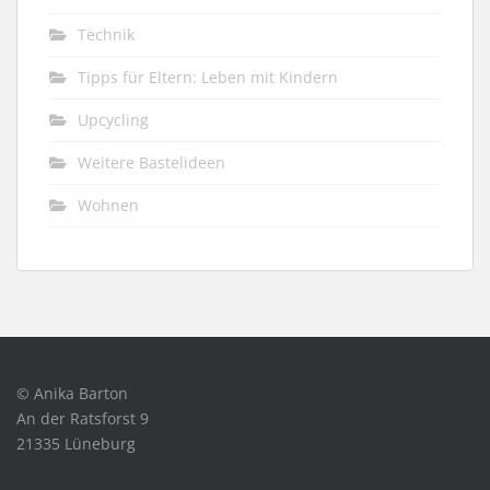
Technik
Tipps für Eltern: Leben mit Kindern
Upcycling
Weitere Bastelideen
Wohnen
© Anika Barton
An der Ratsforst 9
21335 Lüneburg