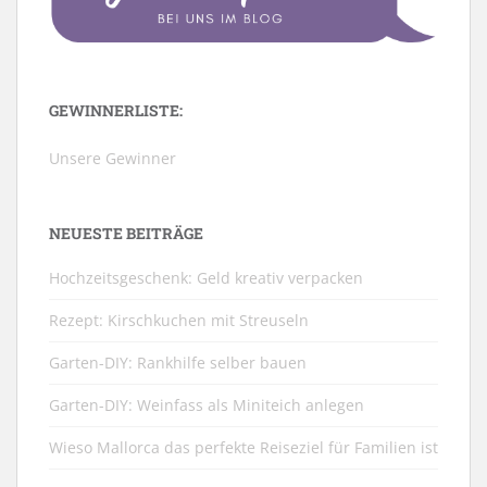
GEWINNERLISTE:
Unsere Gewinner
NEUESTE BEITRÄGE
Hochzeitsgeschenk: Geld kreativ verpacken
Rezept: Kirschkuchen mit Streuseln
Garten-DIY: Rankhilfe selber bauen
Garten-DIY: Weinfass als Miniteich anlegen
Wieso Mallorca das perfekte Reiseziel für Familien ist