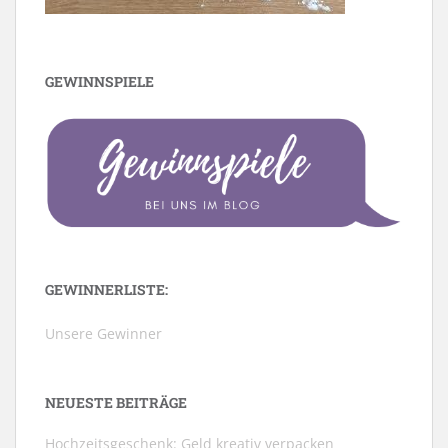
GEWINNSPIELE
GEWINNERLISTE:
Unsere Gewinner
NEUESTE BEITRÄGE
Hochzeitsgeschenk: Geld kreativ verpacken