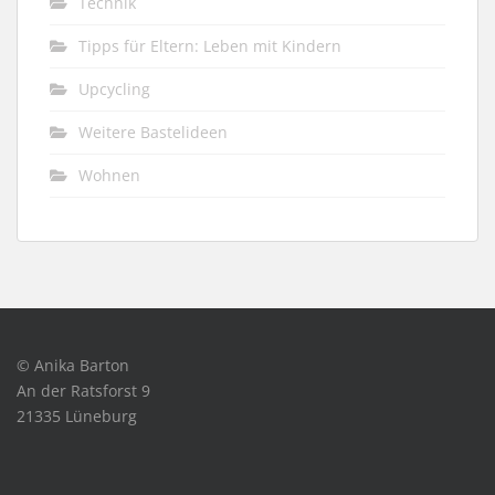
Technik
Tipps für Eltern: Leben mit Kindern
Upcycling
Weitere Bastelideen
Wohnen
© Anika Barton
An der Ratsforst 9
21335 Lüneburg