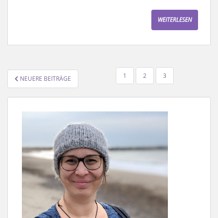
WEITERLESEN
SEITENNUMMERIERUNG
1
2
3
NEUERE BEITRÄGE
DER
BEITRÄGE