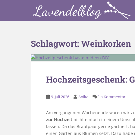
S
k
i
p
t
o
Schlagwort:
Weinkorken
m
a
i
n
c
Hochzeitsgeschenk: G
o
n
t
9. Juli 2026
Anika
Ein Kommentar
e
n
Am vergangenen Wochenende waren wir zu 
t
zur Hochzeit
nicht einfach in einem Umschl
lassen. Da das Brautpaar gerne gärtnert, h
einen Garten aus Blumen setzt. Dazu habe