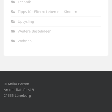
Technik
Tipps für Eltern: Leben mit Kindern
Upcycling
Weitere Bastelideen
Wohnen
© Anika Barton
An der Ratsforst 9
21335 Lüneburg