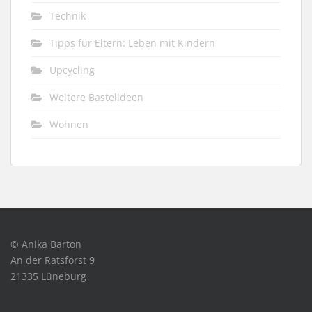
Technik
Tipps für Eltern: Leben mit Kindern
Upcycling
Weitere Bastelideen
Wohnen
© Anika Barton
An der Ratsforst 9
21335 Lüneburg