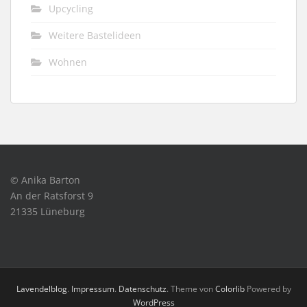
Upcycling
Weitere Bastelideen
Wohnen
© Anika Barton
An der Ratsforst 9
21335 Lüneburg
Lavendelblog
.
Impressum
.
Datenschutz
. Theme von
Colorlib
Powered by
WordPress