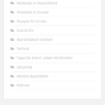
Reiseziele in Deutschland
Reiseziele in Europa
Rezepte für Kinder
Scandi-DIY
Skandinavisch wohnen
Technik
Tipps für Eltern: Leben mit Kindern
Upcycling
Weitere Bastelideen
Wohnen