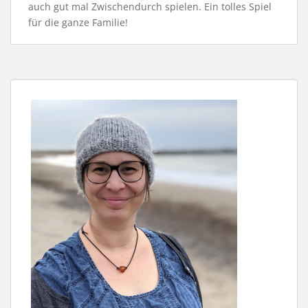
auch gut mal Zwischendurch spielen. Ein tolles Spiel
für die ganze Familie!