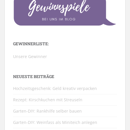
GEWINNERLISTE:
Unsere Gewinner
NEUESTE BEITRÄGE
Hochzeitsgeschenk: Geld kreativ verpacken
Rezept: Kirschkuchen mit Streuseln
Garten-DIY: Rankhilfe selber bauen
Garten-DIY: Weinfass als Miniteich anlegen