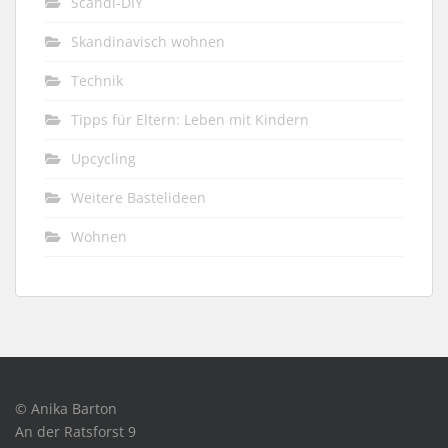
Scandi-DIY
Skandinavisch wohnen
Technik
Tipps für Eltern: Leben mit Kindern
Upcycling
Weitere Bastelideen
Wohnen
© Anika Barton
An der Ratsforst 9