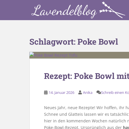
S
k
i
p
t
o
Schlagwort:
Poke Bowl
m
a
i
n
c
Rezept: Poke Bowl mi
o
n
t
14. Januar 2026
Anika
Schreib einen 
e
n
Neues Jahr, neue Rezepte! Wir hoffen, ihr ha
t
Schnee und Glatteis lassen wir es tatsächl
hier in den kommenden Wochen natürlich ne
Poke-Bowl-Rezept. Ursprünglich aus der
ha