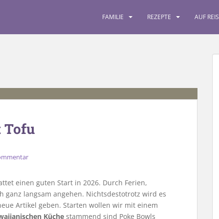
FAMILIE
REZEPTE
AUF REI
t Tofu
Kommentar
ttet einen guten Start in 2026. Durch Ferien,
ich ganz langsam angehen. Nichtsdestotrotz wird es
ue Artikel geben. Starten wollen wir mit einem
waiianischen Küche
stammend sind Poke Bowls