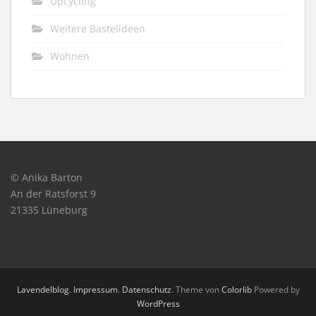
Upcycling
Weitere Bastelideen
Wohnen
© Anika Barton
An der Ratsforst 9
21335 Lüneburg
Lavendelblog
.
Impressum
.
Datenschutz
. Theme von
Colorlib
Powered by
WordPress