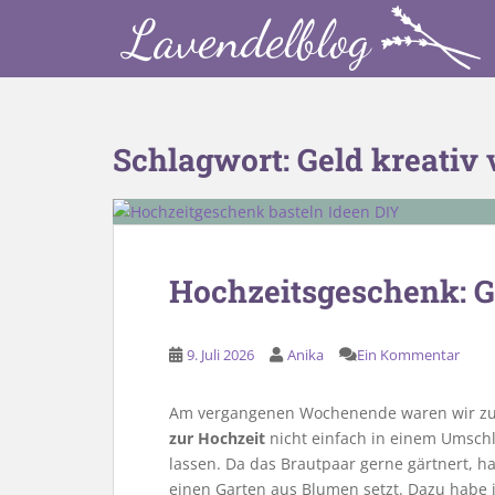
S
k
i
p
t
o
Schlagwort:
Geld kreativ
m
a
i
n
c
Hochzeitsgeschenk: G
o
n
t
9. Juli 2026
Anika
Ein Kommentar
e
n
Am vergangenen Wochenende waren wir zu 
t
zur Hochzeit
nicht einfach in einem Umschl
lassen. Da das Brautpaar gerne gärtnert, h
einen Garten aus Blumen setzt. Dazu habe