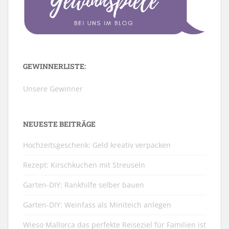
GEWINNERLISTE:
Unsere Gewinner
NEUESTE BEITRÄGE
Hochzeitsgeschenk: Geld kreativ verpacken
Rezept: Kirschkuchen mit Streuseln
Garten-DIY: Rankhilfe selber bauen
Garten-DIY: Weinfass als Miniteich anlegen
Wieso Mallorca das perfekte Reiseziel für Familien ist