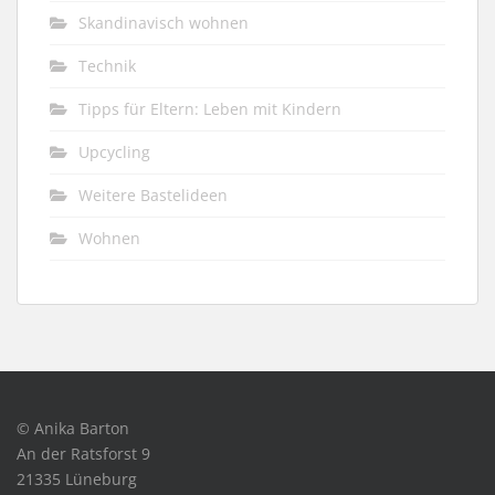
Skandinavisch wohnen
Technik
Tipps für Eltern: Leben mit Kindern
Upcycling
Weitere Bastelideen
Wohnen
© Anika Barton
An der Ratsforst 9
21335 Lüneburg