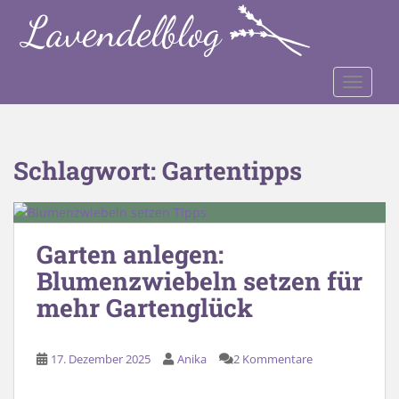
S
k
i
p
TOGGLE
t
o
m
a
Schlagwort:
Gartentipps
i
n
c
o
Garten anlegen:
n
Blumenzwiebeln setzen für
t
e
mehr Gartenglück
n
t
17. Dezember 2025
Anika
2 Kommentare