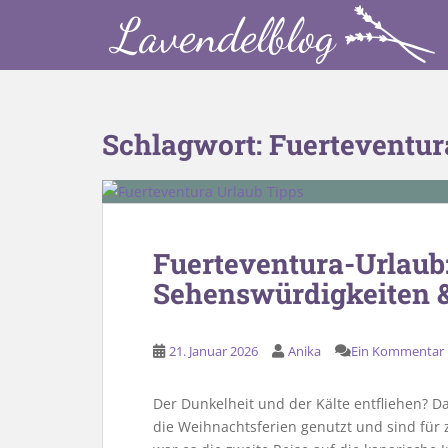
S
k
i
p
t
o
Schlagwort:
Fuerteventur
m
a
i
n
c
Fuerteventura-Urlaub:
o
Sehenswürdigkeiten &
n
t
e
21. Januar 2026
Anika
Ein Kommentar
n
t
Der Dunkelheit und der Kälte entfliehen? 
die Weihnachtsferien genutzt und sind für