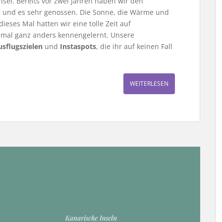
Insel. Bereits vor zwei Jahren haben wir den
 und es sehr genossen. Die Sonne, die Wärme und
ieses Mal hatten wir eine tolle Zeit auf
nmal ganz anders kennengelernt. Unsere
usflugszielen
und
Instaspots
, die ihr auf keinen Fall
WEITERLESEN