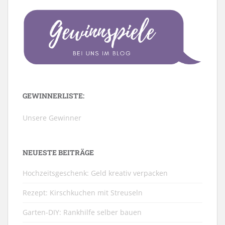
GEWINNERLISTE:
Unsere Gewinner
NEUESTE BEITRÄGE
Hochzeitsgeschenk: Geld kreativ verpacken
Rezept: Kirschkuchen mit Streuseln
Garten-DIY: Rankhilfe selber bauen