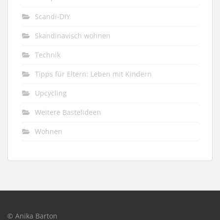
Scandi-DIY
Skandinavisch wohnen
Technik
Tipps für Eltern: Leben mit Kindern
Upcycling
Weitere Bastelideen
Wohnen
© Anika Barton