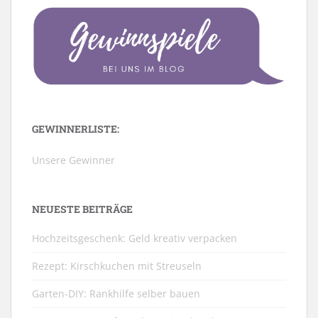
GEWINNERLISTE:
Unsere Gewinner
NEUESTE BEITRÄGE
Hochzeitsgeschenk: Geld kreativ verpacken
Rezept: Kirschkuchen mit Streuseln
Garten-DIY: Rankhilfe selber bauen