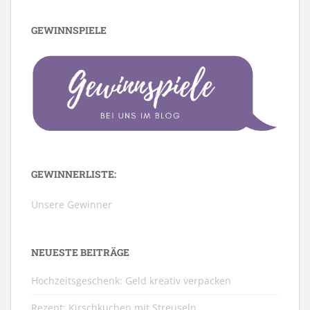
GEWINNSPIELE
GEWINNERLISTE:
Unsere Gewinner
NEUESTE BEITRÄGE
Hochzeitsgeschenk: Geld kreativ verpacken
Rezept: Kirschkuchen mit Streuseln