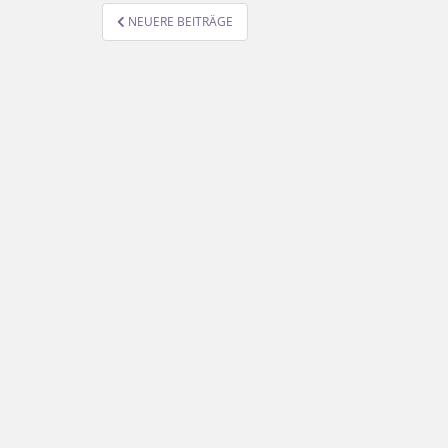
SEITENNUMMERIERUNG
NEUERE BEITRÄGE
DER
BEITRÄGE