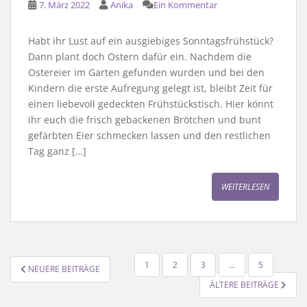
7. März 2022
Anika
Ein Kommentar
Habt ihr Lust auf ein ausgiebiges Sonntagsfrühstück?
Dann plant doch Ostern dafür ein. Nachdem die
Ostereier im Garten gefunden wurden und bei den
Kindern die erste Aufregung gelegt ist, bleibt Zeit für
einen liebevoll gedeckten Frühstückstisch. Hier könnt
ihr euch die frisch gebackenen Brötchen und bunt
gefärbten Eier schmecken lassen und den restlichen
Tag ganz […]
WEITERLESEN
SEITENNUMMERIERUNG
1
2
3
…
5
NEUERE BEITRÄGE
DER
ÄLTERE BEITRÄGE
BEITRÄGE