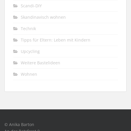
Scandi-DIY
Skandinavisch wohnen
Technik
Tipps für Eltern: Leben mit Kindern
Upcycling
Weitere Bastelideen
Wohnen
© Anika Barton