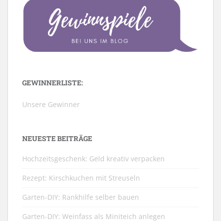
GEWINNERLISTE:
Unsere Gewinner
NEUESTE BEITRÄGE
Hochzeitsgeschenk: Geld kreativ verpacken
Rezept: Kirschkuchen mit Streuseln
Garten-DIY: Rankhilfe selber bauen
Garten-DIY: Weinfass als Miniteich anlegen